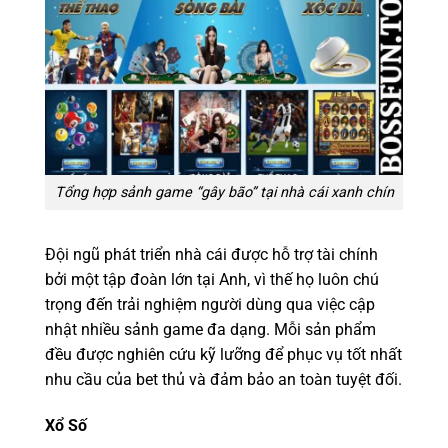
Tổng hợp sảnh game “gây bão” tại nhà cái xanh chín
Đội ngũ phát triển nhà cái được hỗ trợ tài chính
bởi một tập đoàn lớn tại Anh, vì thế họ luôn chú
trọng đến trải nghiệm người dùng qua việc cập
nhật nhiều sảnh game đa dạng. Mỗi sản phẩm
đều được nghiên cứu kỹ lưỡng để phục vụ tốt nhất
nhu cầu của bet thủ và đảm bảo an toàn tuyệt đối.
Xổ Số