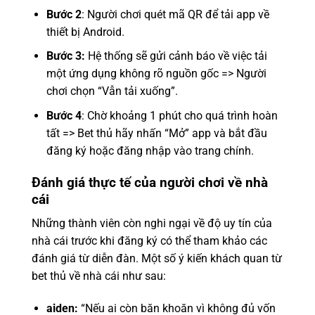
Bước 2
: Người chơi quét mã QR để tải app về
thiết bị Android.
Bước 3:
Hệ thống sẽ gửi cảnh báo về việc tải
một ứng dụng không rõ nguồn gốc => Người
chơi chọn “Vẫn tải xuống”.
Bước 4
: Chờ khoảng 1 phút cho quá trình hoàn
tất => Bet thủ hãy nhấn “Mở” app và bắt đầu
đăng ký hoặc đăng nhập vào trang chính.
Đánh giá thực tế của người chơi về nhà
cái
Những thành viên còn nghi ngại về độ uy tín của
nhà cái trước khi đăng ký có thể tham khảo các
đánh giá từ diễn đàn. Một số ý kiến khách quan từ
bet thủ về nhà cái như sau:
aiden:
“Nếu ai còn băn khoăn vì không đủ vốn