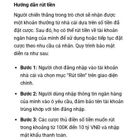
Hướng dẫn rút tiền
Người chiến thắng trong trò chơi sẽ nhận được
một khoản thưởng từ nhà cái dựa trên số tiền đã
đặt cược. Sau đó, họ có thể rút tiền về tài khoản
ngân hàng của mình để sử dụng hoặc tiếp tục đặt
cược theo nhu cầu cá nhân. Quy trình bảo mật
diễn ra như sau:
Bước 1:
Người chơi đăng nhập vào tài khoản
nhà cái và chọn mục “Rút tiền” trên giao diện
chính.
Bước 2:
Người dùng nhập thông tin ngân hàng
của mình vào ô yêu cầu, đảm bảo tên tài khoản
trùng khớp với tên đăng nhập.
Bước 3:
Các cược thủ điền số tiền muốn rút
trong khoảng từ 100K đến 10 tỷ VNĐ và nhập
mật khẩu thanh toán.