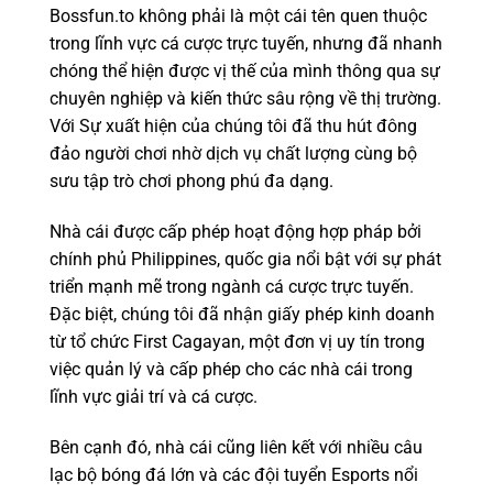
Bossfun.to không phải là một cái tên quen thuộc
trong lĩnh vực cá cược trực tuyến, nhưng đã nhanh
chóng thể hiện được vị thế của mình thông qua sự
chuyên nghiệp và kiến thức sâu rộng về thị trường.
Với Sự xuất hiện của chúng tôi đã thu hút đông
đảo người chơi nhờ dịch vụ chất lượng cùng bộ
sưu tập trò chơi phong phú đa dạng.
Nhà cái được cấp phép hoạt động hợp pháp bởi
chính phủ Philippines, quốc gia nổi bật với sự phát
triển mạnh mẽ trong ngành cá cược trực tuyến.
Đặc biệt, chúng tôi đã nhận giấy phép kinh doanh
từ tổ chức First Cagayan, một đơn vị uy tín trong
việc quản lý và cấp phép cho các nhà cái trong
lĩnh vực giải trí và cá cược.
Bên cạnh đó, nhà cái cũng liên kết với nhiều câu
lạc bộ bóng đá lớn và các đội tuyển Esports nổi