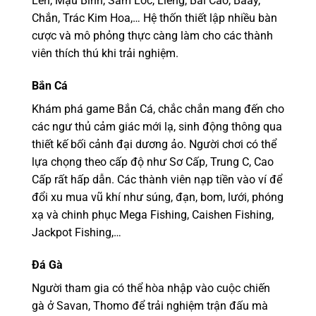
Lên, Mậu Binh, Sâm Lốc, Liêng, Bài Cào, Baây,
Chắn, Trác Kim Hoa,… Hệ thốn thiết lập nhiều bàn
cược và mô phỏng thực càng làm cho các thành
viên thích thú khi trải nghiệm.
Bắn Cá
Khám phá game Bắn Cá, chắc chắn mang đến cho
các ngư thủ cảm giác mới lạ, sinh động thông qua
thiết kế bối cảnh đại dương ảo. Người chơi có thể
lựa chọng theo cấp độ như Sơ Cấp, Trung C, Cao
Cấp rất hấp dẫn. Các thành viên nạp tiền vào ví để
đổi xu mua vũ khí như súng, đạn, bom, lưới, phóng
xạ và chinh phục Mega Fishing, Caishen Fishing,
Jackpot Fishing,…
Đá Gà
Người tham gia có thể hòa nhập vào cuộc chiến
gà ở Savan, Thomo để trải nghiệm trận đấu mà