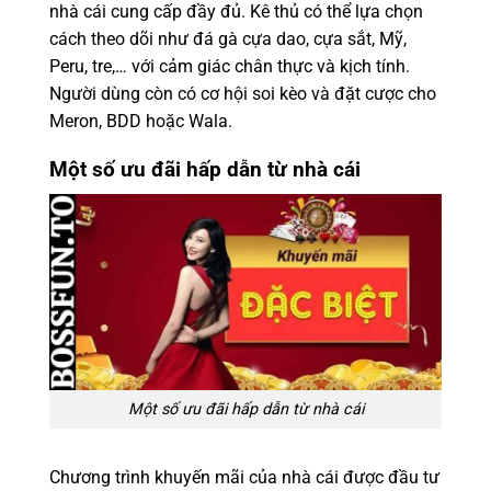
nhà cái cung cấp đầy đủ. Kê thủ có thể lựa chọn
cách theo dõi như đá gà cựa dao, cựa sắt, Mỹ,
Peru, tre,… với cảm giác chân thực và kịch tính.
Người dùng còn có cơ hội soi kèo và đặt cược cho
Meron, BDD hoặc Wala.
Một số ưu đãi hấp dẫn từ nhà cái
Một số ưu đãi hấp dẫn từ nhà cái
Chương trình khuyến mãi của nhà cái được đầu tư