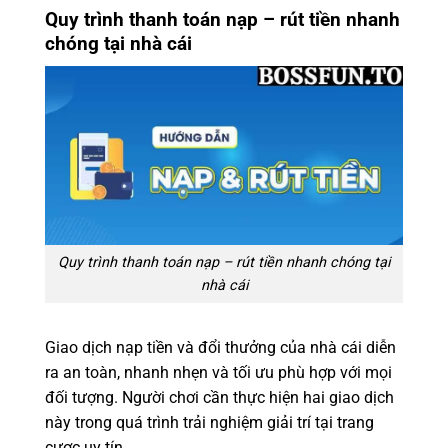
Quy trình thanh toán nạp – rút tiền nhanh
chóng tại nhà cái
Quy trình thanh toán nạp – rút tiền nhanh chóng tại
nhà cái
Giao dịch nạp tiền và đổi thưởng của nhà cái diễn
ra an toàn, nhanh nhẹn và tối ưu phù hợp với mọi
đối tượng. Người chơi cần thực hiện hai giao dịch
này trong quá trình trải nghiệm giải trí tại trang
cược uy tín.