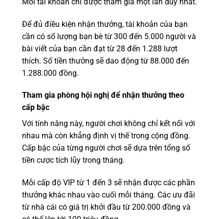
Mỗi tài khoản chỉ được tham gia một lần duy nhất.
Để đủ điều kiện nhận thưởng, tài khoản của bạn
cần có số lượng bạn bè từ 300 đến 5.000 người và
bài viết của bạn cần đạt từ 28 đến 1.288 lượt
thích. Số tiền thưởng sẽ dao động từ 88.000 đến
1.288.000 đồng.
Tham gia phòng hội nghị để nhận thưởng theo
cấp bậc
Với tính năng này, người chơi không chỉ kết nối với
nhau mà còn khẳng định vị thế trong cộng đồng.
Cấp bậc của từng người chơi sẽ dựa trên tổng số
tiền cược tích lũy trong tháng.
Mỗi cấp độ VIP từ 1 đến 3 sẽ nhận được các phần
thưởng khác nhau vào cuối mỗi tháng. Các ưu đãi
từ nhà cái có giá trị khởi đầu từ 200.000 đồng và