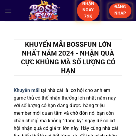
NHẬN
Chuyển
ĐĂNG
NGAY
đến
NHẬP
79K
nội
dung
KHUYẾN MÃI BOSSFUN LỚN
NHẤT NĂM 2024 - NHẬN QUÀ
CỰC KHỦNG MÀ SỐ LƯỢNG CÓ
HẠN
Khuyến mãi
tại nhà cái là
cơ hội cho anh em
game thủ có thể nhận thưởng lớn nhất năm nay
với số lượng có hạn đang được hàng triệu
member mới quan tâm và chờ đón nó, bạn còn
chần chờ gì mà không “đăng ký” ngay để có cơ
hội nhận quà có giá trị lớn này. Hãy cùng nhà cái
tìm hiểu thể lệ chi tiết từng ưu đãi và cách nhận