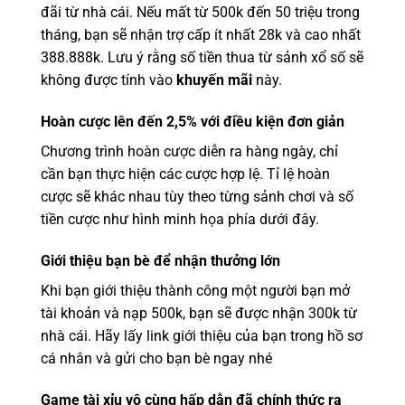
đãi từ nhà cái. Nếu mất từ 500k đến 50 triệu trong
tháng, bạn sẽ nhận trợ cấp ít nhất 28k và cao nhất
388.888k. Lưu ý rằng số tiền thua từ sảnh xổ số sẽ
không được tính vào
khuyến mãi
này.
Hoàn cược lên đến 2,5% với điều kiện đơn giản
Chương trình hoàn cược diễn ra hàng ngày, chỉ
cần bạn thực hiện các cược hợp lệ. Tỉ lệ hoàn
cược sẽ khác nhau tùy theo từng sảnh chơi và số
tiền cược như hình minh họa phía dưới đây.
Giới thiệu bạn bè để nhận thưởng lớn
Khi bạn giới thiệu thành công một người bạn mở
tài khoản và nạp 500k, bạn sẽ được nhận 300k từ
nhà cái. Hãy lấy link giới thiệu của bạn trong hồ sơ
cá nhân và gửi cho bạn bè ngay nhé
Game tài xỉu vô cùng hấp dẫn đã chính thức ra