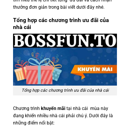
thưởng đơn giản trong bài viết dưới đây nhé.
Tổng hợp các chương trình ưu đãi của
nhà cái
Tổng hợp các chương trình ưu đãi của nhà cái
Chương trình
khuyến mãi
tại nhà cái mùa này
đang khiến nhiều nhà cái phải chú ý. Dưới đây là
những điểm nổi bật: