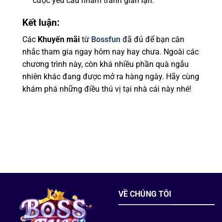
cược yêu cầu nhằm tránh gian lận.
Kết luận:
Các
Khuyến mãi
từ
Bossfun
đã đủ để bạn cân
nhắc tham gia ngay hôm nay hay chưa. Ngoài các
chương trình này, còn khá nhiều phần quà ngẫu
nhiên khác đang được mở ra hàng ngày. Hãy cùng
khám phá những điều thú vị tại nhà cái này nhé!
VỀ CHÚNG TÔI