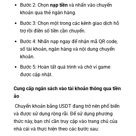
Bước 2: Chọn
nạp tiền
và nhấn vào chuyển
khoản qua thẻ ngân hàng.
Bước 3: Chọn một trong các kênh giao dịch hỗ
trợ rồi điền số tiền cần chuyển.
Bước 4: Nhấn nạp ngay để nhận mã QR code,
số tài khoản, ngân hàng và nội dung chuyển
khoản.
Bước 5: Hoàn tất quá trình và chờ ví game
được cập nhật.
Cung cấp ngân sách vào tài khoản thông qua tiền
ảo
Chuyển khoản bằng USDT đang trở nên phổ biến
và được sử dụng rộng rãi. Để sử dụng phương
thức này, bạn chỉ cần truy cập vào trang chủ của
nhà cái và thực hiện theo các bước sau: