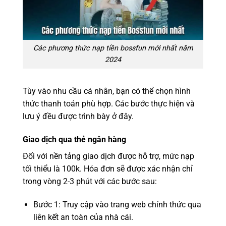
Các phương thức nạp tiền bossfun mới nhất năm
2024
Tùy vào nhu cầu cá nhân, bạn có thể chọn hình
thức thanh toán phù hợp. Các bước thực hiện và
lưu ý đều được trình bày ở đây.
Giao dịch qua thẻ ngân hàng
Đối với nền tảng giao dịch được hỗ trợ, mức nạp
tối thiểu là 100k. Hóa đơn sẽ được xác nhận chỉ
trong vòng 2-3 phút với các bước sau:
Bước 1: Truy cập vào trang web chính thức qua
liên kết an toàn của nhà cái.