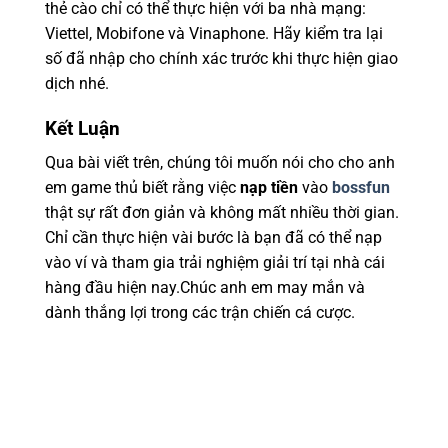
thẻ cào chỉ có thể thực hiện với ba nhà mạng:
Viettel, Mobifone và Vinaphone. Hãy kiểm tra lại
số đã nhập cho chính xác trước khi thực hiện giao
dịch nhé.
Kết Luận
Qua bài viết trên, chúng tôi muốn nói cho cho anh
em game thủ biết rằng việc
nạp tiền
vào
bossfun
thật sự rất đơn giản và không mất nhiều thời gian.
Chỉ cần thực hiện vài bước là bạn đã có thể nạp
vào ví và tham gia trải nghiệm giải trí tại nhà cái
hàng đầu hiện nay.Chúc anh em may mắn và
dành thắng lợi trong các trận chiến cá cược.