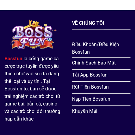
VỀ CHÚNG TÔI
Điều Khoản/Điều Kiện
Bossfun
Bossfun
là cổng game cá
Chính Sách Bảo Mật
cược trực tuyến được yêu
thích nhờ vào sự đa dạng
Tải App Bossfun
thể loại và uy tín . Tại
Rút Tiền Bossfun
Bossfun.to, bạn sẽ được
trải nghiệm các trò chơi từ
Nạp Tiền Bossfun
game bài, bắn cá, casino
Khuyến Mãi
và các trò chơi đổi thưởng
hấp dẫn khác